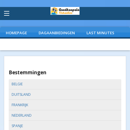
HOMEPAGE
DAGAANBIEDINGEN
LAST MINUTES
VLIEGVAKANTIES
CAMPINGS
EXTRAS
Bestemmingen
BELGIE
DUITSLAND
FRANKRIJK
NEDERLAND
SPANJE