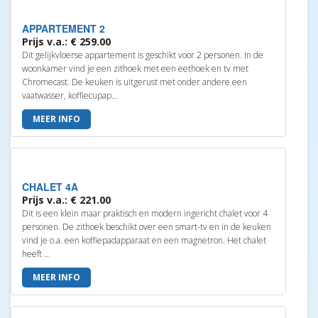
APPARTEMENT 2
Prijs v.a.: € 259.00
Dit gelijkvloerse appartement is geschikt voor 2 personen. In de
woonkamer vind je een zithoek met een eethoek en tv met
Chromecast. De keuken is uitgerust met onder andere een
vaatwasser, koffiecupap...
MEER INFO
CHALET 4A
Prijs v.a.: € 221.00
Dit is een klein maar praktisch en modern ingericht chalet voor 4
personen. De zithoek beschikt over een smart-tv en in de keuken
vind je o.a. een koffiepadapparaat en een magnetron. Het chalet
heeft ...
MEER INFO