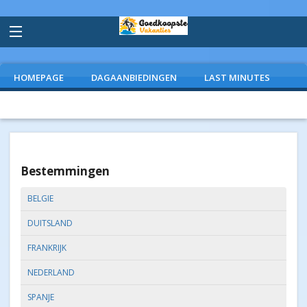
HOMEPAGE
DAGAANBIEDINGEN
LAST MINUTES
VLIEGVAKANTIES
CAMPINGS
EXTRAS
Bestemmingen
BELGIE
DUITSLAND
FRANKRIJK
NEDERLAND
SPANJE