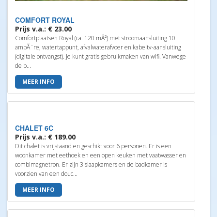
COMFORT ROYAL
Prijs v.a.: € 23.00
Comfortplaatsen Royal (ca. 120 mÂ²) met stroomaansluiting 10
ampÃ¨re, watertappunt, afvalwaterafvoer en kabeltv-aansluiting
(digitale ontvangst). Je kunt gratis gebruikmaken van wifi. Vanwege
de b...
MEER INFO
CHALET 6C
Prijs v.a.: € 189.00
Dit chalet is vrijstaand en geschikt voor 6 personen. Er is een
woonkamer met eethoek en een open keuken met vaatwasser en
combimagnetron. Er zijn 3 slaapkamers en de badkamer is
voorzien van een douc...
MEER INFO