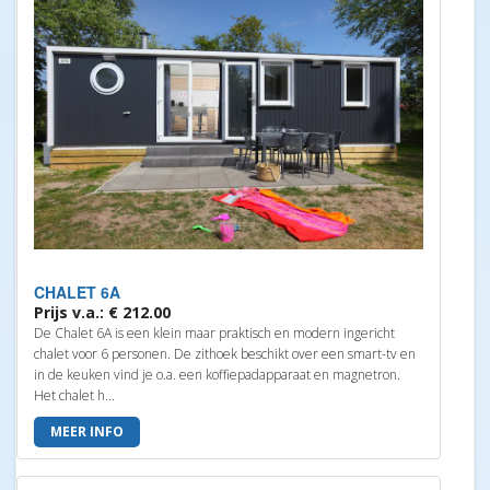
CHALET 6A
Prijs v.a.: € 212.00
De Chalet 6A is een klein maar praktisch en modern ingericht
chalet voor 6 personen. De zithoek beschikt over een smart-tv en
in de keuken vind je o.a. een koffiepadapparaat en magnetron.
Het chalet h...
MEER INFO