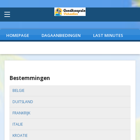
HOMEPAGE
DAGAANBIEDINGEN
LAST MINUTES
VLIEGVAKANTIES
CAMPINGS
EXTRAS
Bestemmingen
BELGIE
DUITSLAND
FRANKRIJK
ITALIE
KROATIE