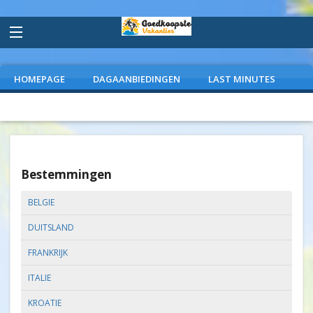
HOMEPAGE
DAGAANBIEDINGEN
LAST MINUTES
VLIEGVAKANTIES
CAMPINGS
EXTRAS
Bestemmingen
BELGIE
DUITSLAND
FRANKRIJK
ITALIE
KROATIE