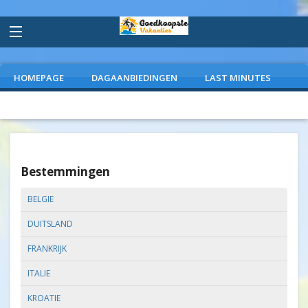
HOMEPAGE
DAGAANBIEDINGEN
LAST MINUTES
VLIEGVAKANTIES
CAMPINGS
EXTRAS
Bestemmingen
BELGIE
DUITSLAND
FRANKRIJK
ITALIE
KROATIE