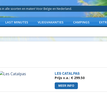
in alle soorten en maten! Voor Belgie en Nederland.
LAST MINUTES
VLIEGVAKANTIES
CAMPINGS
EXTR
LES CATALPAS
Prijs v.a.: € 299.50
MEER INFO