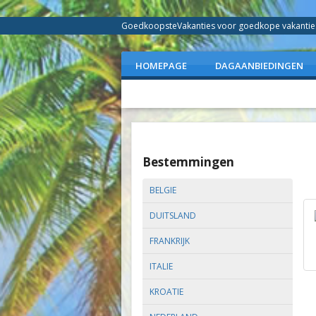
GoedkoopsteVakanties voor goedkope vakanties 
HOMEPAGE
DAGAANBIEDINGEN
Bestemmingen
BELGIE
DUITSLAND
FRANKRIJK
ITALIE
KROATIE