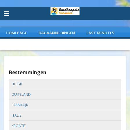
HOMEPAGE
DAGAANBIEDINGEN
LAST MINUTES
VLIEGVAKANTIES
CAMPINGS
EXTRAS
Bestemmingen
BELGIE
DUITSLAND
FRANKRIJK
ITALIE
KROATIE