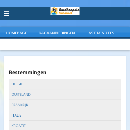
HOMEPAGE
DAGAANBIEDINGEN
LAST MINUTES
VLIEGVAKANTIES
CAMPINGS
EXTRAS
Bestemmingen
BELGIE
DUITSLAND
FRANKRIJK
ITALIE
KROATIE