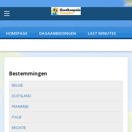
HOMEPAGE
DAGAANBIEDINGEN
LAST MINUTES
VLIEGVAKANTIES
CAMPINGS
EXTRAS
Bestemmingen
BELGIE
DUITSLAND
FRANKRIJK
ITALIE
KROATIE