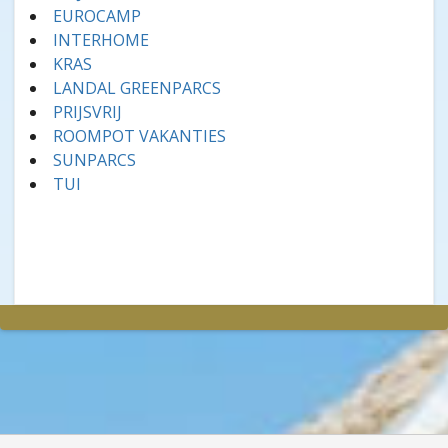
EUROCAMP
INTERHOME
KRAS
LANDAL GREENPARCS
PRIJSVRIJ
ROOMPOT VAKANTIES
SUNPARCS
TUI