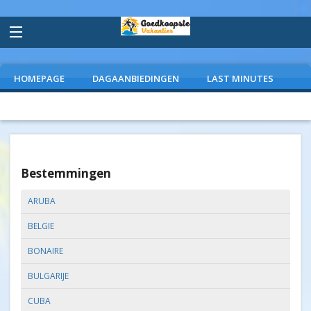
HOMEPAGE
DAGAANBIEDINGEN
LAST MINUTES
VLIEGVAKANTIES
CAMPINGS
EXTRAS
Bestemmingen
ARUBA
BELGIE
BONAIRE
BULGARIJE
CUBA