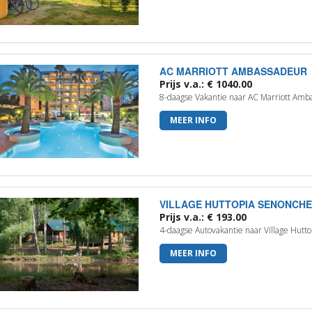
AC MARRIOTT AMBASSADEUR
Prijs v.a.: € 1040.00
8-daagse Vakantie naar AC Marriott Amb
MEER INFO
VILLAGE HUTTOPIA SENONCH
Prijs v.a.: € 193.00
4-daagse Autovakantie naar Village Hutt
MEER INFO