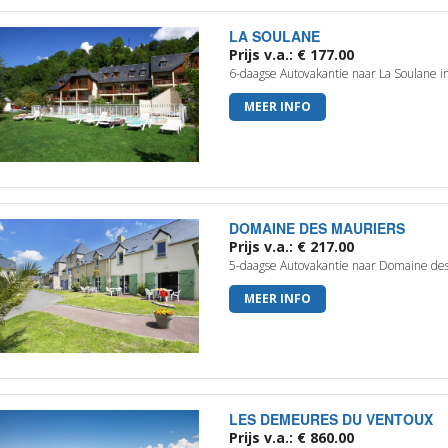
LA SOULANE
Prijs v.a.: € 177.00
6-daagse Autovakantie naar La Soulane
MEER INFO
DOMAINE DES MAURIERS
Prijs v.a.: € 217.00
5-daagse Autovakantie naar Domaine des
MEER INFO
LES DEMEURES DU VENTOUX
Prijs v.a.: € 860.00