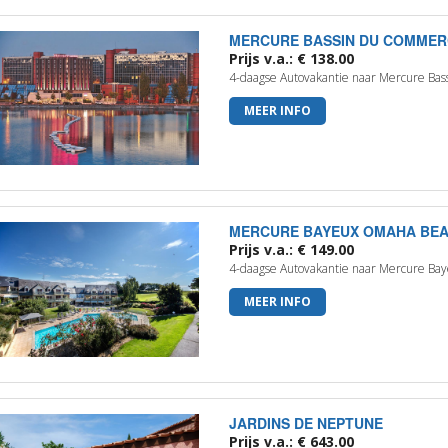
MERCURE BASSIN DU COMME
Prijs v.a.: € 138.00
4-daagse Autovakantie naar Mercure Ba
MEER INFO
MERCURE BAYEUX OMAHA BE
Prijs v.a.: € 149.00
4-daagse Autovakantie naar Mercure B
MEER INFO
JARDINS DE NEPTUNE
Prijs v.a.: € 643.00