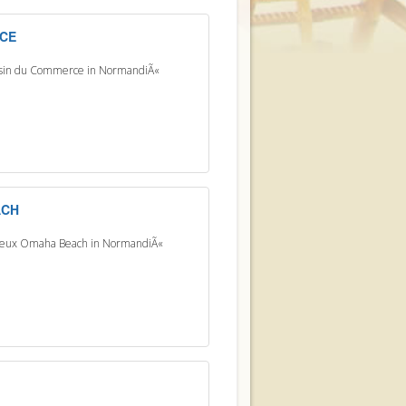
RCE
ssin du Commerce in NormandiÃ«
ACH
ayeux Omaha Beach in NormandiÃ«