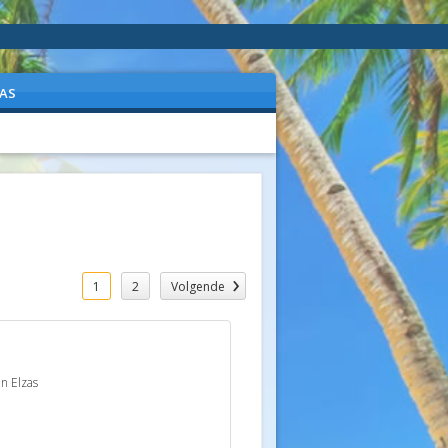
AS
1
2
Volgende
in Elzas