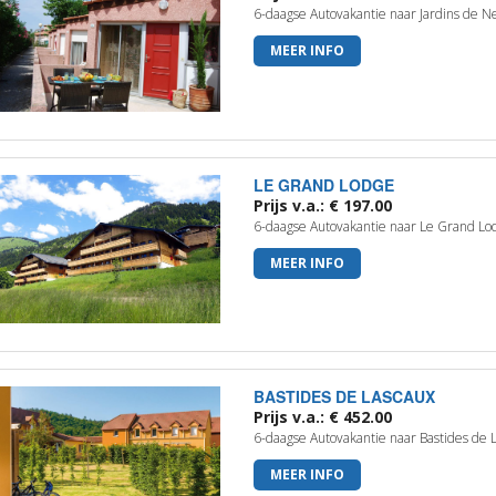
6-daagse Autovakantie naar Jardins de N
MEER INFO
LE GRAND LODGE
Prijs v.a.: € 197.00
6-daagse Autovakantie naar Le Grand Lo
MEER INFO
BASTIDES DE LASCAUX
Prijs v.a.: € 452.00
6-daagse Autovakantie naar Bastides de L
MEER INFO