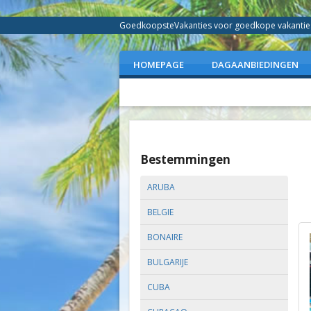
GoedkoopsteVakanties voor goedkope vakanties 
HOMEPAGE
DAGAANBIEDINGEN
Bestemmingen
ARUBA
BELGIE
BONAIRE
BULGARIJE
CUBA