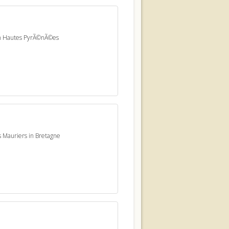
 in Hautes PyrÃ©nÃ©es
 Mauriers in Bretagne