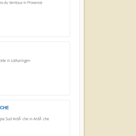
es du Ventoux in Provence
otte in Lotharingen
¨CHE
opia Sud ArdÃ¨che in ArdÃ¨che