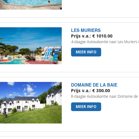
LES MURIERS
Prijs v.a.: € 1010.00
4-daagse Autovakantie naar Les Muriers 
MEER INFO
DOMAINE DE LA BAIE
Prijs v.a.: € 300.00
8-daagse Autovakantie naar Domaine de l
MEER INFO