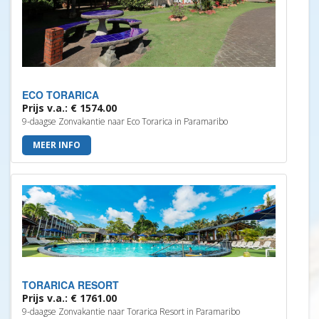
ECO TORARICA
Prijs v.a.: € 1574.00
9-daagse Zonvakantie naar Eco Torarica in Paramaribo
MEER INFO
TORARICA RESORT
Prijs v.a.: € 1761.00
9-daagse Zonvakantie naar Torarica Resort in Paramaribo