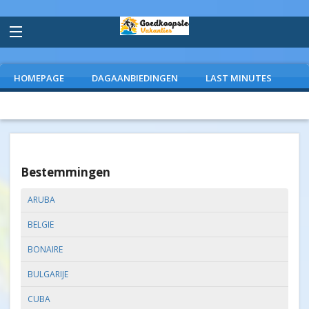
HOMEPAGE
DAGAANBIEDINGEN
LAST MINUTES
VLIEGVAKANTIES
CAMPINGS
EXTRAS
Bestemmingen
ARUBA
BELGIE
BONAIRE
BULGARIJE
CUBA