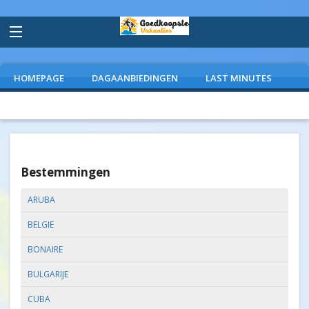
HOMEPAGE
DAGAANBIEDINGEN
LAST MINUTES
VLIEGVAKANTIES
CAMPINGS
EXTRAS
Bestemmingen
ARUBA
BELGIE
BONAIRE
BULGARIJE
CUBA