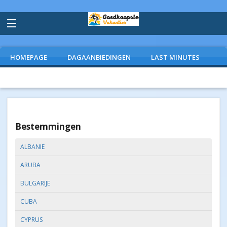
HOMEPAGE
DAGAANBIEDINGEN
LAST MINUTES
VLIEGVAKANTIES
CAMPINGS
EXTRAS
Bestemmingen
ALBANIE
ARUBA
BULGARIJE
CUBA
CYPRUS