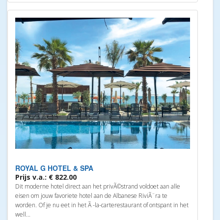
ROYAL G HOTEL & SPA
Prijs v.a.: € 822.00
Dit moderne hotel direct aan het privÃ©strand voldoet aan alle
eisen om jouw favoriete hotel aan de Albanese RiviÃ¨ra te
worden. Of je nu eet in het Ã -la-carterestaurant of ontspant in het
well...