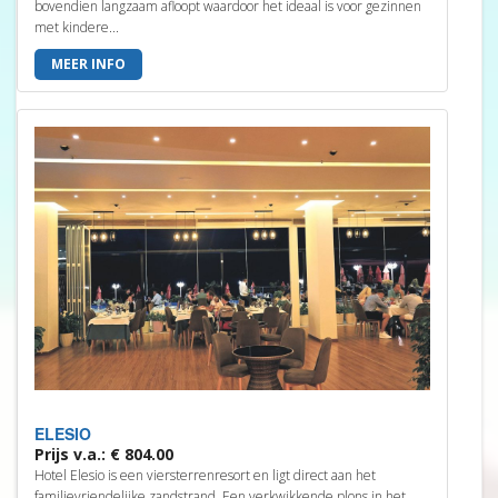
bovendien langzaam afloopt waardoor het ideaal is voor gezinnen
met kindere...
MEER INFO
ELESIO
Prijs v.a.: € 804.00
Hotel Elesio is een viersterrenresort en ligt direct aan het
familievriendelijke zandstrand. Een verkwikkende plons in het