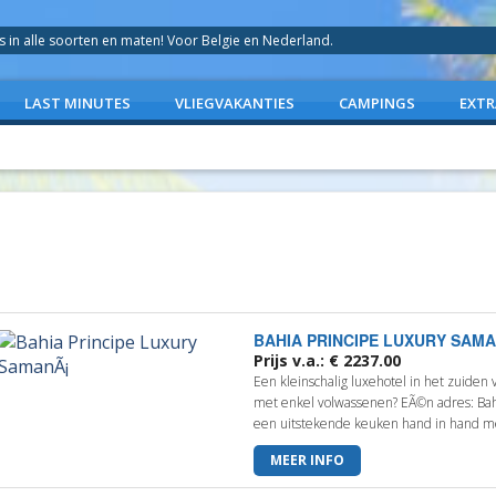
in alle soorten en maten! Voor Belgie en Nederland.
LAST MINUTES
VLIEGVAKANTIES
CAMPINGS
EXTR
BAHIA PRINCIPE LUXURY SAM
Prijs v.a.: € 2237.00
Een kleinschalig luxehotel in het zuide
met enkel volwassenen? EÃ©n adres: Bah
een uitstekende keuken hand in hand me
MEER INFO