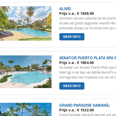
ALISEI
Prijs v.a.: € 1636.00
Genieten van een vakantie op het prach
drukte van groots opgezette resorts? He
pittoreske dorpje Las Terrenas met zijn v
MEER INFO
SENATOR PUERTO PLATA SPA 
Prijs v.a.: € 1854.00
De locatie van Senator Puerto Plata Spa R
hotel ligt in de baai van BahÃ­a MaimÃ³
omringd door een tropische tuin van 45.0
MEER INFO
GRAND PARADISE SAMANÃ¡
Prijs v.a.: € 1532.00
Grand Paradise SamanÃ¡ bevindt zich dir