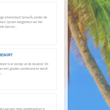
tige schiereiland SamanÃ¡ zonder de
t kan! Op een boogscheut van het
ele bars en...
RESORT
esort is er eentje uit de duizend. Dit
n aan een gouden zandstrand en wordt
...
ect aan een mooi zandstrand en is