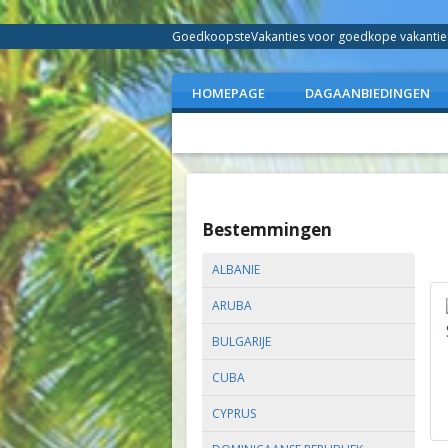
GoedkoopsteVakanties voor goedkope vakanties 
HOMEPAGE
DAGAANBIEDINGEN
Bestemmingen
ALBANIE
ARUBA
BULGARIJE
CUBA
CYPRUS