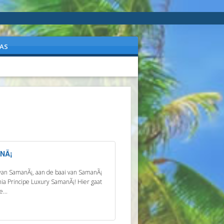
AS
ANÃ¡
n van SamanÃ¡, aan de baai van SamanÃ¡
ia Principe Luxury SamanÃ¡! Hier gaat
...