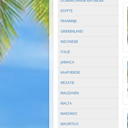
DOMINICAANSE REPUBLIEK
EGYPTE
FRANKRIJK
GRIEKENLAND
INDONESIE
ITALIE
JAMAICA
KAAPVERDIE
KROATIE
MALEDIVEN
MALTA
MAROKKO
MAURITIUS