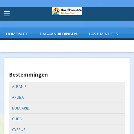
HOMEPAGE
DAGAANBIEDINGEN
LAST MINUTES
VLIEGVAKANTIES
CAMPINGS
EXTRAS
Bestemmingen
ALBANIE
ARUBA
BULGARIJE
CUBA
CYPRUS