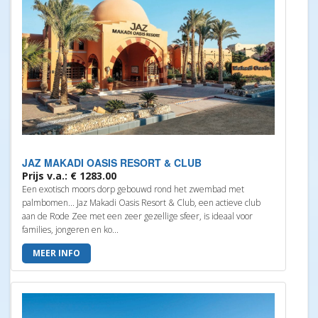
JAZ MAKADI OASIS RESORT & CLUB
Prijs v.a.: € 1283.00
Een exotisch moors dorp gebouwd rond het zwembad met
palmbomen... Jaz Makadi Oasis Resort & Club, een actieve club
aan de Rode Zee met een zeer gezellige sfeer, is ideaal voor
families, jongeren en ko...
MEER INFO