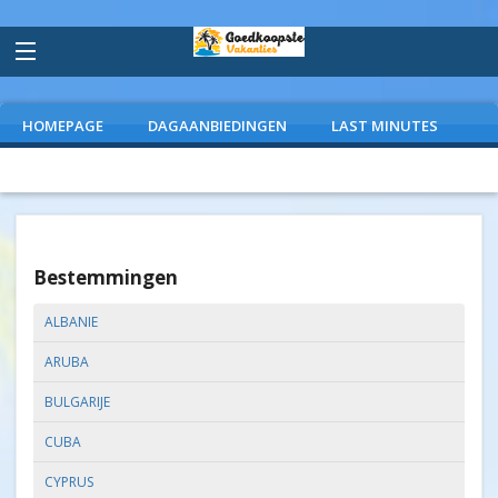
HOMEPAGE
DAGAANBIEDINGEN
LAST MINUTES
VLIEGVAKANTIES
CAMPINGS
EXTRAS
Bestemmingen
ALBANIE
ARUBA
BULGARIJE
CUBA
CYPRUS