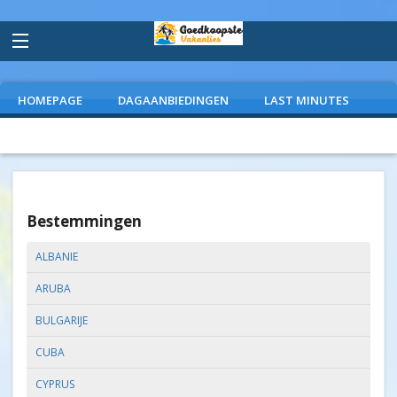
HOMEPAGE
DAGAANBIEDINGEN
LAST MINUTES
VLIEGVAKANTIES
CAMPINGS
EXTRAS
Bestemmingen
ALBANIE
ARUBA
BULGARIJE
CUBA
CYPRUS