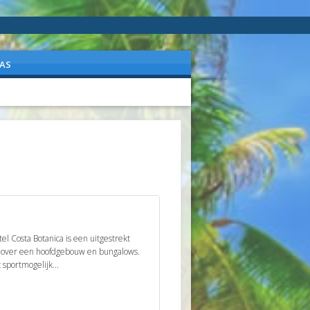
AS
 Costa Botanica is een uitgestrekt
n over een hoofdgebouw en bungalows.
sportmogelijk...