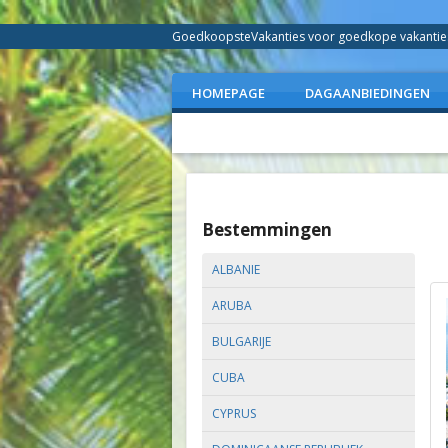
GoedkoopsteVakanties voor goedkope vakanties 
HOMEPAGE
DAGAANBIEDINGEN
Bestemmingen
ALBANIE
ARUBA
BULGARIJE
CUBA
CYPRUS