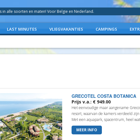
in alle soorten en maten! Voor Belgie en Nederland.
LAST MINUTES
VLIEGVAKANTIES
CAMPINGS
EXTR
GRECOTEL COSTA BOTANICA
Prijs v.a.: € 949.00
Het eenvoudige maar aangename Grecotel
resort, waarvan de kamers verdeeld zij
Met een aquapark, spacentrum, heel wat 
MEER INFO