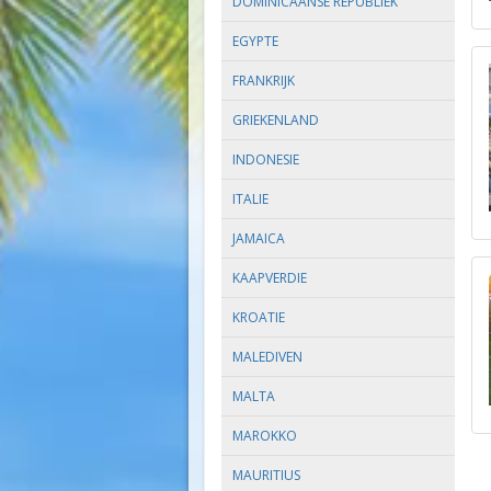
DOMINICAANSE REPUBLIEK
EGYPTE
FRANKRIJK
GRIEKENLAND
INDONESIE
ITALIE
JAMAICA
KAAPVERDIE
KROATIE
MALEDIVEN
MALTA
MAROKKO
MAURITIUS