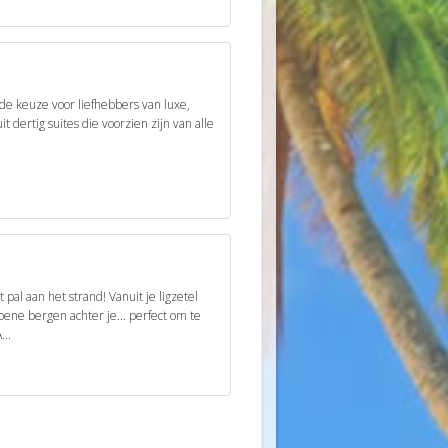
nde keuze voor liefhebbers van luxe,
it dertig suites die voorzien zijn van alle
 pal aan het strand! Vanuit je ligzetel
oene bergen achter je... perfect om te
...