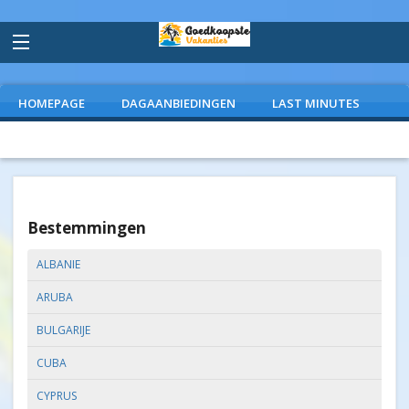
HOMEPAGE
DAGAANBIEDINGEN
LAST MINUTES
VLIEGVAKANTIES
CAMPINGS
EXTRAS
Bestemmingen
ALBANIE
ARUBA
BULGARIJE
CUBA
CYPRUS