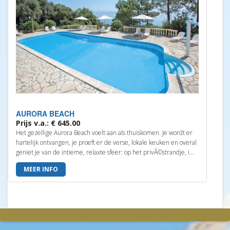
AURORA BEACH
Prijs v.a.: € 645.00
Het gezellige Aurora Beach voelt aan als thuiskomen. Je wordt er
hartelijk ontvangen, je proeft er de verse, lokale keuken en overal
geniet je van de intieme, relaxte sfeer: op het privÃ©strandje, i...
MEER INFO