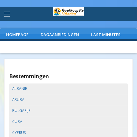
HOMEPAGE
DAGAANBIEDINGEN
LAST MINUTES
VLIEGVAKANTIES
CAMPINGS
EXTRAS
Bestemmingen
ALBANIE
ARUBA
BULGARIJE
CUBA
CYPRUS