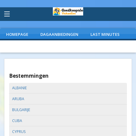
HOMEPAGE
DAGAANBIEDINGEN
LAST MINUTES
VLIEGVAKANTIES
CAMPINGS
EXTRAS
Bestemmingen
ALBANIE
ARUBA
BULGARIJE
CUBA
CYPRUS