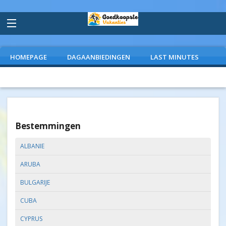
HOMEPAGE
DAGAANBIEDINGEN
LAST MINUTES
VLIEGVAKANTIES
CAMPINGS
EXTRAS
Bestemmingen
ALBANIE
ARUBA
BULGARIJE
CUBA
CYPRUS