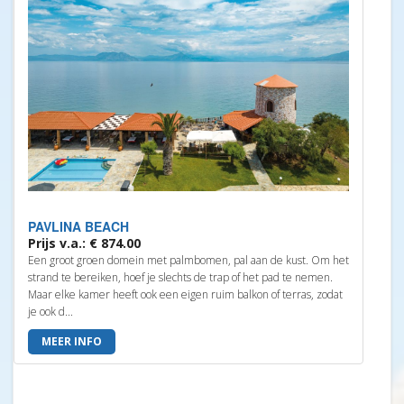
PAVLINA BEACH
Prijs v.a.: € 874.00
Een groot groen domein met palmbomen, pal aan de kust. Om het
strand te bereiken, hoef je slechts de trap of het pad te nemen.
Maar elke kamer heeft ook een eigen ruim balkon of terras, zodat
je ook d...
MEER INFO