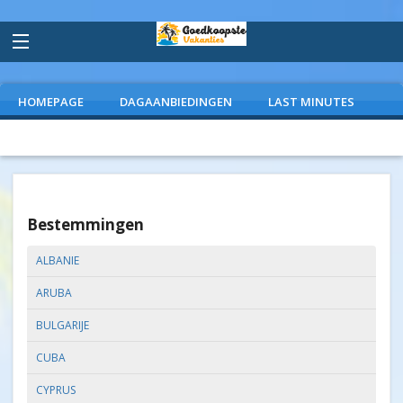
HOMEPAGE
DAGAANBIEDINGEN
LAST MINUTES
VLIEGVAKANTIES
CAMPINGS
EXTRAS
Bestemmingen
ALBANIE
ARUBA
BULGARIJE
CUBA
CYPRUS