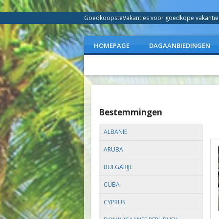
GoedkoopsteVakanties voor goedkope vakanties 
HOMEPAGE
DAGAANBIEDINGEN
Bestemmingen
ALBANIE
ARUBA
BULGARIJE
CUBA
CYPRUS