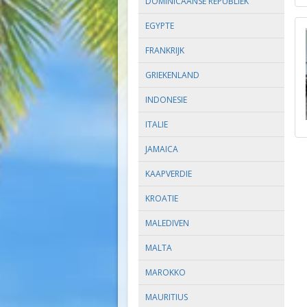
DOMINICAANSE REPUBLIEK
EGYPTE
FRANKRIJK
GRIEKENLAND
INDONESIE
ITALIE
JAMAICA
KAAPVERDIE
KROATIE
MALEDIVEN
MALTA
MAROKKO
MAURITIUS