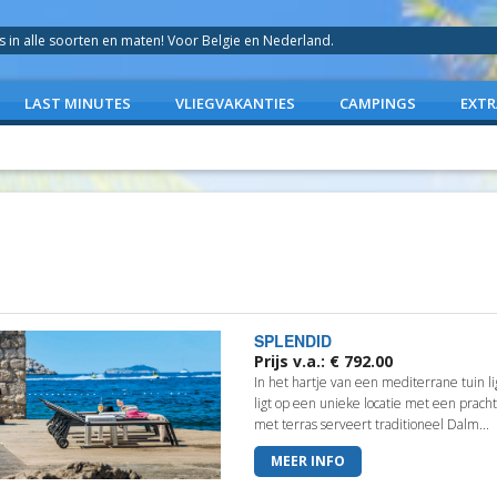
in alle soorten en maten! Voor Belgie en Nederland.
LAST MINUTES
VLIEGVAKANTIES
CAMPINGS
EXTR
SPLENDID
Prijs v.a.: € 792.00
In het hartje van een mediterrane tuin li
ligt op een unieke locatie met een pracht
met terras serveert traditioneel Dalm...
MEER INFO