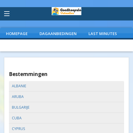
HOMEPAGE
DAGAANBIEDINGEN
LAST MINUTES
VLIEGVAKANTIES
CAMPINGS
EXTRAS
Bestemmingen
ALBANIE
ARUBA
BULGARIJE
CUBA
CYPRUS