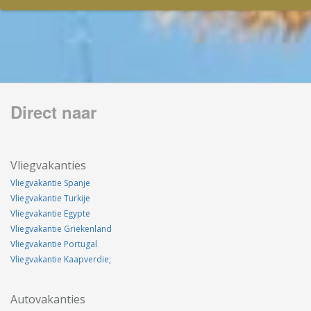
Direct naar
Vliegvakanties
Vliegvakantie Spanje
Vliegvakantie Turkije
Vliegvakantie Egypte
Vliegvakantie Griekenland
Vliegvakantie Portugal
Vliegvakantie Kaapverdie;
Autovakanties