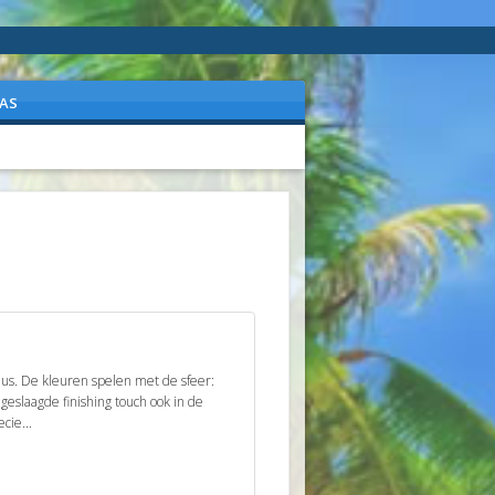
AS
nus. De kleuren spelen met de sfeer:
 geslaagde finishing touch ook in de
cie...