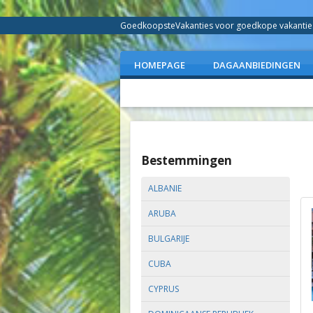
GoedkoopsteVakanties voor goedkope vakanties 
HOMEPAGE
DAGAANBIEDINGEN
Bestemmingen
ALBANIE
ARUBA
BULGARIJE
CUBA
CYPRUS