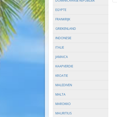
DOMINICAANSE REPUBLIEK
EGYPTE
FRANKRIJK
GRIEKENLAND
INDONESIE
ITALIE
JAMAICA
KAAPVERDIE
KROATIE
MALEDIVEN
MALTA
MAROKKO
MAURITIUS