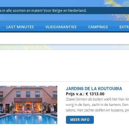
in alle soorten en maten! Voor Belgie en Nederland.
LAST MINUTES
VLIEGVAKANTIES
CAMPINGS
EXTR
JARDINS DE LA KOUTOUBIA
Prijs v.a.: € 1313.00
Zowel binnen als buiten voelt het hier k
vurig in de bars, zacht in de kamers. Een
salons, met zachte stoffen en kussens, pre
MEER INFO