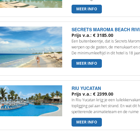
MEER INFO
SECRETS MAROMA BEACH RIV
Prijs v.a.: € 3185.00
Een buitenbeentje, dat is Secrets Marom
werpen op de gasten, de menukaart en 
De minimumleeftijd in dit hotel is 18 jaar,
MEER INFO
RIU YUCATAN
Prijs v.a.: € 2399.00
In Riu Yucatan krijg je een luilekkervak
topligging pal aan het strand. En wat dit 
spetterende animatieteam en de ruime k
MEER INFO