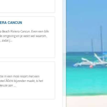
IERA CANCUN
a Beach Riviera Cancun. Even een blik
de omgeving en je weet wel waarom.
 zodat j...
antie in een mooi resort met een
hotel Ã©cht bijzonder maakt, is het
euze aan ...