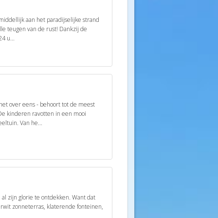
iddellijk aan het paradijselijke strand
lle teugen van de rust! Dankzij de
4 u...
 het over eens - behoort tot de meest
e kinderen ravotten in een mooi
ltuin. Van he...
 al zijn glorie te ontdekken. Want dat
rwit zonneterras, klaterende fonteinen,