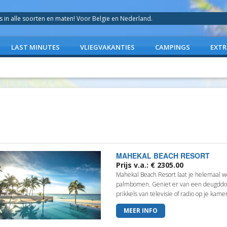
in alle soorten en maten! Voor Belgie en Nederland.
LAST MINUTES
VLIEGVAKANTIES
CAMPINGS
EXTR
MAHEKAL BEACH RESORT
Prijs v.a.: € 2305.00
Mahekal Beach Resort laat je helemaal
palmbomen. Geniet er van een deugddo
prikkels van televisie of radio op je kamer
MEER INFO