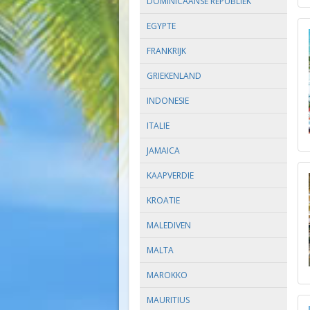
DOMINICAANSE REPUBLIEK
EGYPTE
FRANKRIJK
GRIEKENLAND
INDONESIE
ITALIE
JAMAICA
KAAPVERDIE
KROATIE
MALEDIVEN
MALTA
MAROKKO
MAURITIUS