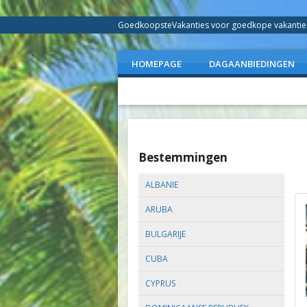
GoedkoopsteVakanties voor goedkope vakanties 
HOMEPAGE
DAGAANBIEDINGEN
Bestemmingen
ALBANIE
ARUBA
BULGARIJE
CUBA
CYPRUS