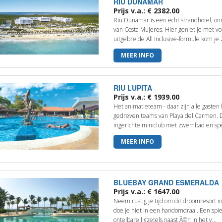
RIU DUNAMAR
Prijs v.a.: € 2382.00
Riu Dunamar is een echt strandhotel, onm
van Costa Mujeres. Hier geniet je met vo
uitgebreide All Inclusive-formule kom je 2
MEER INFO
RIU LUPITA
Prijs v.a.: € 1939.00
Het animatieteam - daar zijn alle gasten
gedreven teams van Playa del Carmen. D
ingerichte miniclub met zwembad en spee
MEER INFO
BLUEBAY GRAND ESMERALDA
Prijs v.a.: € 1647.00
Neem rustig je tijd om dit droomresort in
doe je niet in een handomdraai. Een spie
ontelbare ligzetels naast Ã©n in het v...