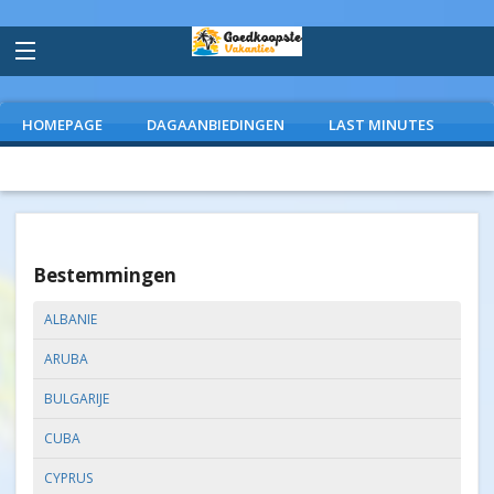
HOMEPAGE
DAGAANBIEDINGEN
LAST MINUTES
VLIEGVAKANTIES
CAMPINGS
EXTRAS
Bestemmingen
ALBANIE
ARUBA
BULGARIJE
CUBA
CYPRUS