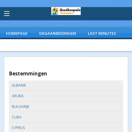
HOMEPAGE
DAGAANBIEDINGEN
LAST MINUTES
VLIEGVAKANTIES
CAMPINGS
EXTRAS
Bestemmingen
ALBANIE
ARUBA
BULGARIJE
CUBA
CYPRUS