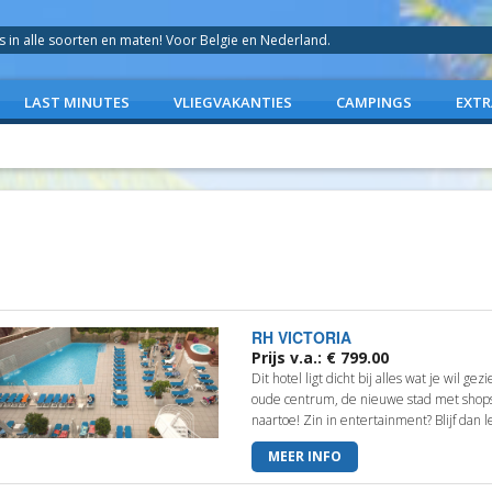
in alle soorten en maten! Voor Belgie en Nederland.
LAST MINUTES
VLIEGVAKANTIES
CAMPINGS
EXTR
RH VICTORIA
Prijs v.a.: € 799.00
Dit hotel ligt dicht bij alles wat je wil g
oude centrum, de nieuwe stad met shops 
naartoe! Zin in entertainment? Blijf dan le
MEER INFO