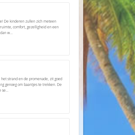
uze! De kinderen zullen zich meteen
ruimte, comfort, gezelligheid en een
 dan w...
ij het strand en de promenade, zit goed
lang genoeg om baantjes te trekken. De
 se...