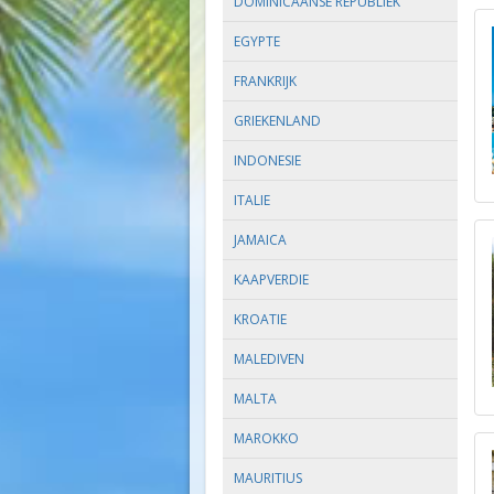
DOMINICAANSE REPUBLIEK
EGYPTE
FRANKRIJK
GRIEKENLAND
INDONESIE
ITALIE
JAMAICA
KAAPVERDIE
KROATIE
MALEDIVEN
MALTA
MAROKKO
MAURITIUS