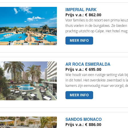
IMPERIAL PARK
Prijs v.a.: € 862.00
Voor families is dit resort een prima ke
thuis voelen in de bungalows. Ze bieden 
prachtig uitzicht op Calpe. Het hotel mag
MEER INFO
AR ROCA ESMERALDA
Prijs v.a.: € 695.00
Wie houdt van een rustige setting vlak b
in dit hotel. Het overdekte zwembad is 
kamers zijn eenvoudig maar verzorgd, de
MEER INFO
SANDOS MONACO
Prijs v.a.: € 886.00