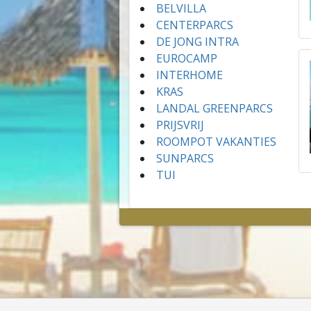
BELVILLA
CENTERPARCS
DE JONG INTRA
EUROCAMP
INTERHOME
KRAS
LANDAL GREENPARCS
PRIJSVRIJ
ROOMPOT VAKANTIES
SUNPARCS
TUI