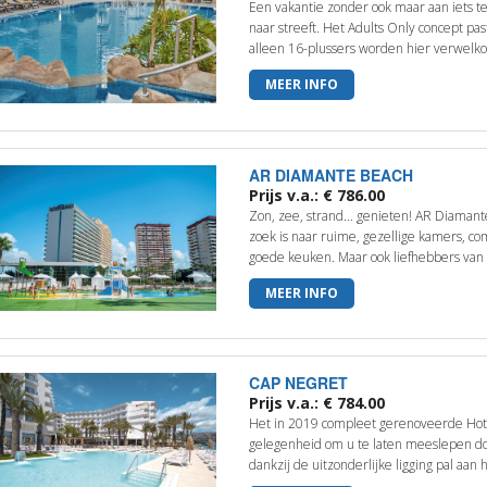
Een vakantie zonder ook maar aan iets te
naar streeft. Het Adults Only concept past
alleen 16-plussers worden hier verwelko.
MEER INFO
AR DIAMANTE BEACH
Prijs v.a.: € 786.00
Zon, zee, strand... genieten! AR Diamant
zoek is naar ruime, gezellige kamers, c
goede keuken. Maar ook liefhebbers van w
MEER INFO
CAP NEGRET
Prijs v.a.: € 784.00
Het in 2019 compleet gerenoveerde Hote
gelegenheid om u te laten meeslepen d
dankzij de uitzonderlijke ligging pal aan h