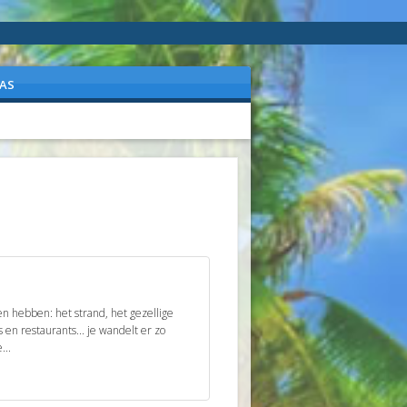
AS
ezien hebben: het strand, het gezellige
en restaurants... je wandelt er zo
...