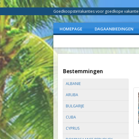
GoedkoopsteVakanties voor goedkope vakanties 
HOMEPAGE
DAGAANBIEDINGEN
Bestemmingen
ALBANIE
ARUBA
BULGARIJE
CUBA
CYPRUS