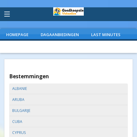
HOMEPAGE
DAGAANBIEDINGEN
LAST MINUTES
VLIEGVAKANTIES
CAMPINGS
EXTRAS
Bestemmingen
ALBANIE
ARUBA
BULGARIJE
CUBA
CYPRUS