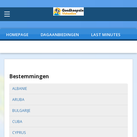
HOMEPAGE
DAGAANBIEDINGEN
LAST MINUTES
VLIEGVAKANTIES
CAMPINGS
EXTRAS
Bestemmingen
ALBANIE
ARUBA
BULGARIJE
CUBA
CYPRUS