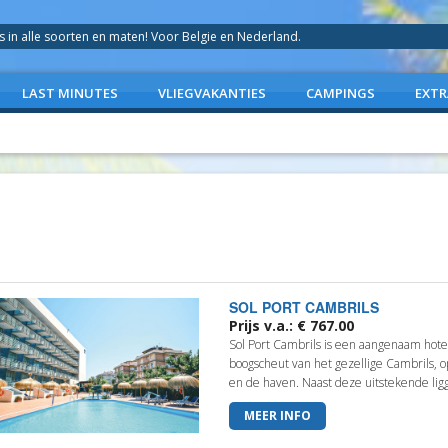
in alle soorten en maten! Voor Belgie en Nederland.
LAST MINUTES
VLIEGVAKANTIES
CAMPINGS
EXTR
SOL PORT CAMBRILS
Prijs v.a.: € 767.00
Sol Port Cambrils is een aangenaam hote
boogscheut van het gezellige Cambrils, 
en de haven. Naast deze uitstekende liggi
MEER INFO