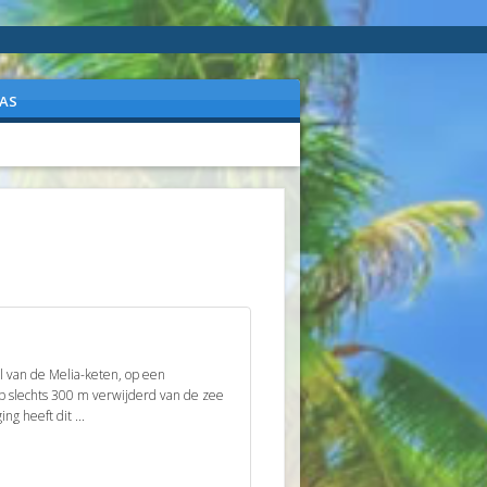
AS
l van de Melia-keten, op een
op slechts 300 m verwijderd van de zee
ng heeft dit ...