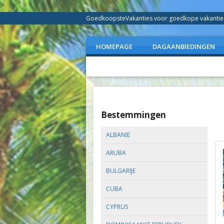
GoedkoopsteVakanties voor goedkope vakanties 
HOMEPAGE
DAGAANBIEDINGEN
Bestemmingen
ALBANIE
ARUBA
BULGARIJE
CUBA
CYPRUS