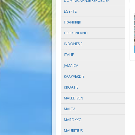
DOMINICAANSE REPUBLIEK
EGYPTE
FRANKRIJK
GRIEKENLAND
INDONESIE
ITALIE
JAMAICA
KAAPVERDIE
KROATIE
MALEDIVEN
MALTA
MAROKKO
MAURITIUS