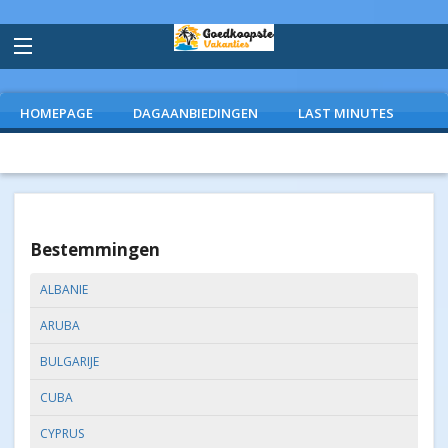
HOMEPAGE
DAGAANBIEDINGEN
LAST MINUTES
VLIEGVAKANTIES
CAMPINGS
EXTRAS
Bestemmingen
ALBANIE
ARUBA
BULGARIJE
CUBA
CYPRUS