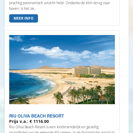
prachtig panoramisch uitzicht hebt. Ondanks de klim terug naar
boven, is het ze...
MEER INFO
RIU OLIVA BEACH RESORT
Prijs v.a.: € 1116.00
Riu Oliva Beach Resort is een kindvriendelijk en gezellig
strandhotel van de gekende RIU-keten. In de fantastische miniclub