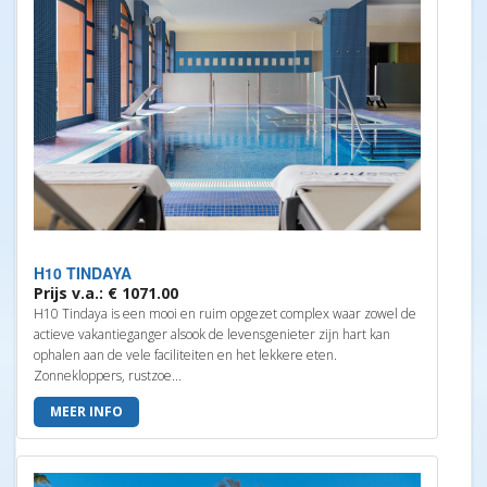
H10 TINDAYA
Prijs v.a.: € 1071.00
H10 Tindaya is een mooi en ruim opgezet complex waar zowel de
actieve vakantieganger alsook de levensgenieter zijn hart kan
ophalen aan de vele faciliteiten en het lekkere eten.
Zonnekloppers, rustzoe...
MEER INFO