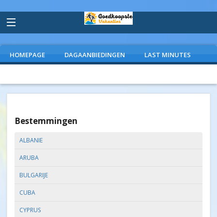
HOMEPAGE
DAGAANBIEDINGEN
LAST MINUTES
VLIEGVAKANTIES
CAMPINGS
EXTRAS
Bestemmingen
ALBANIE
ARUBA
BULGARIJE
CUBA
CYPRUS