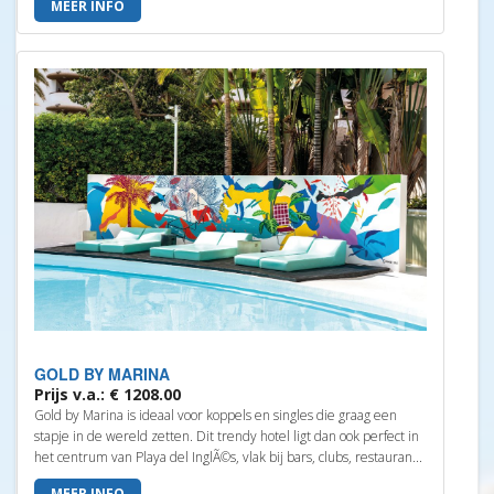
MEER INFO
GOLD BY MARINA
Prijs v.a.: € 1208.00
Gold by Marina is ideaal voor koppels en singles die graag een
stapje in de wereld zetten. Dit trendy hotel ligt dan ook perfect in
het centrum van Playa del InglÃ©s, vlak bij bars, clubs, restauran...
MEER INFO