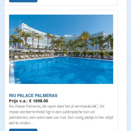
RIU PALACE PALMERAS
Prijs v.a.: € 1698.00
Riu Palace Palmeras, de naam doet het al vermoedenâ€¦ Dit
mooie viersterrenhotel ligt in een subtropische tuin vol
palmbomen, een ware oase van rust. Een rustig plekje is hier altijd
wel te vinden...