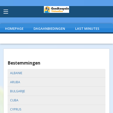
HOMEPAGE
DAGAANBIEDINGEN
LAST MINUTES
VLIEGVAKANTIES
CAMPINGS
EXTRAS
Bestemmingen
ALBANIE
ARUBA
BULGARIJE
CUBA
CYPRUS