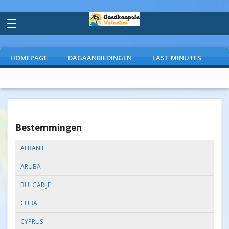
HOMEPAGE
DAGAANBIEDINGEN
LAST MINUTES
VLIEGVAKANTIES
CAMPINGS
EXTRAS
Bestemmingen
ALBANIE
ARUBA
BULGARIJE
CUBA
CYPRUS