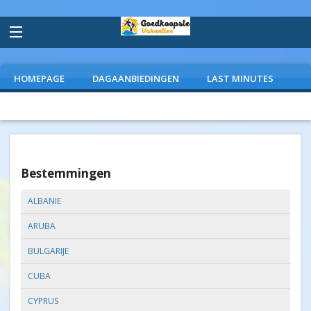
HOMEPAGE
DAGAANBIEDINGEN
LAST MINUTES
VLIEGVAKANTIES
CAMPINGS
EXTRAS
Bestemmingen
ALBANIE
ARUBA
BULGARIJE
CUBA
CYPRUS