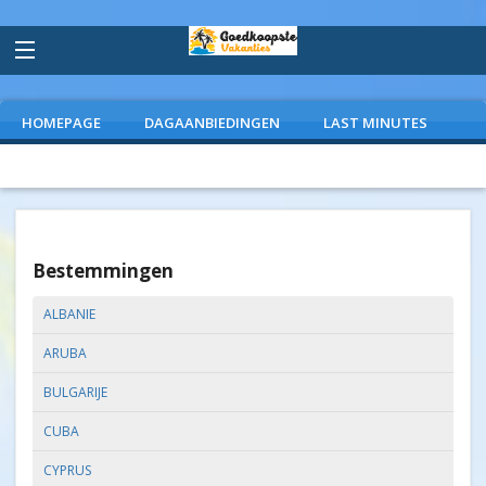
HOMEPAGE
DAGAANBIEDINGEN
LAST MINUTES
VLIEGVAKANTIES
CAMPINGS
EXTRAS
Bestemmingen
ALBANIE
ARUBA
BULGARIJE
CUBA
CYPRUS