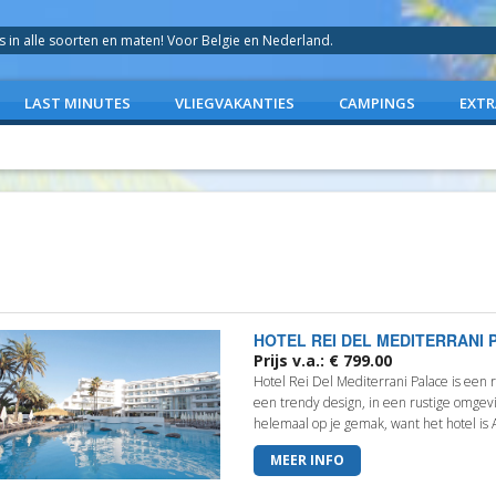
in alle soorten en maten! Voor Belgie en Nederland.
LAST MINUTES
VLIEGVAKANTIES
CAMPINGS
EXTR
HOTEL REI DEL MEDITERRANI 
Prijs v.a.: € 799.00
Hotel Rei Del Mediterrani Palace is een
een trendy design, in een rustige omgev
helemaal op je gemak, want het hotel is A
MEER INFO