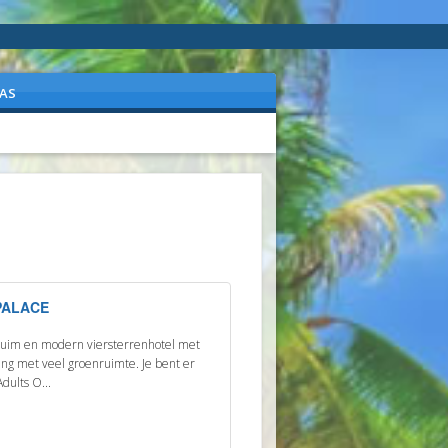
AS
PALACE
 ruim en modern viersterrenhotel met
ing met veel groenruimte. Je bent er
dults O...