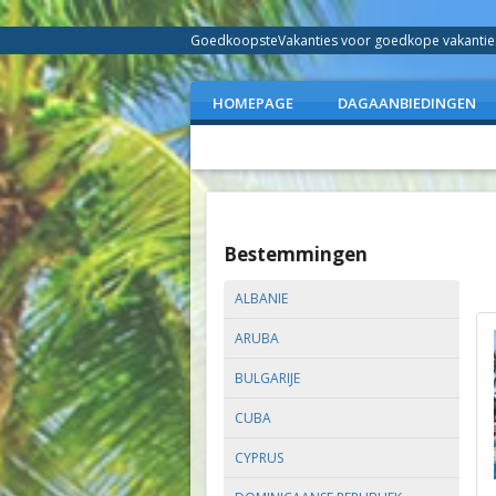
GoedkoopsteVakanties voor goedkope vakanties 
HOMEPAGE
DAGAANBIEDINGEN
Bestemmingen
ALBANIE
ARUBA
BULGARIJE
CUBA
CYPRUS