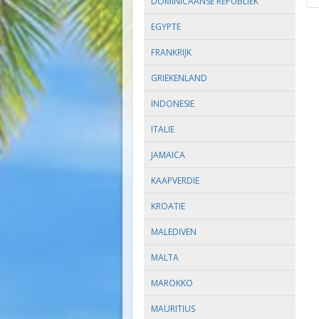
DOMINICAANSE REPUBLIEK
EGYPTE
FRANKRIJK
GRIEKENLAND
INDONESIE
ITALIE
JAMAICA
KAAPVERDIE
KROATIE
MALEDIVEN
MALTA
MAROKKO
MAURITIUS