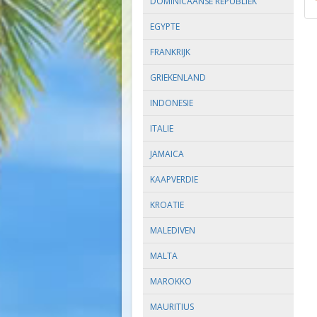
DOMINICAANSE REPUBLIEK
EGYPTE
FRANKRIJK
GRIEKENLAND
INDONESIE
ITALIE
JAMAICA
KAAPVERDIE
KROATIE
MALEDIVEN
MALTA
MAROKKO
MAURITIUS