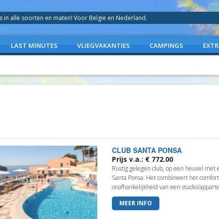
in alle soorten en maten! Voor Belgie en Nederland.
LAST MINUTES
VLIEGVAKANTIES
CAMPINGS
EXTR
CLUB SANTA PONSA
Prijs v.a.: € 772.00
Rustig gelegen club, op een heuvel met e
Santa Ponsa. Het combineert het comfor
onafhankelijkheid van een studio/apparte
MEER INFO