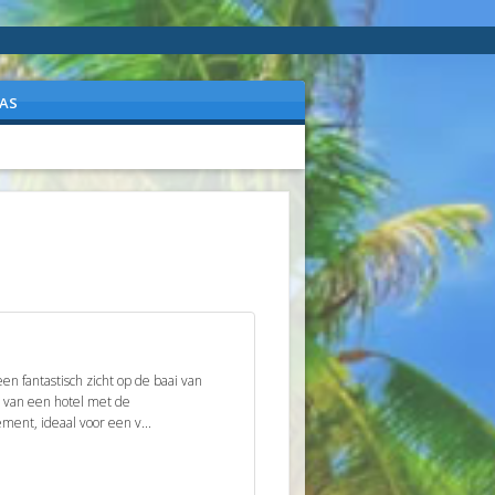
AS
en fantastisch zicht op de baai van
t van een hotel met de
ment, ideaal voor een v...