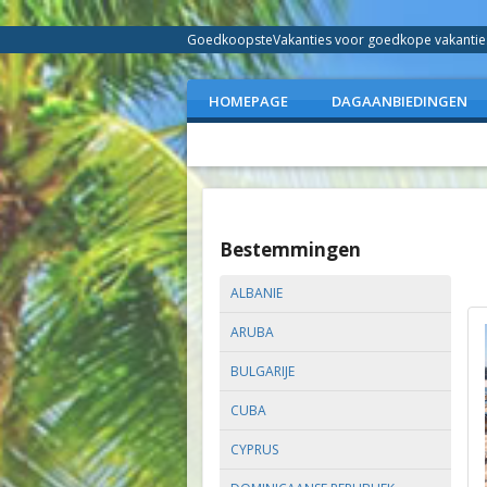
GoedkoopsteVakanties voor goedkope vakanties 
HOMEPAGE
DAGAANBIEDINGEN
Bestemmingen
ALBANIE
ARUBA
BULGARIJE
CUBA
CYPRUS