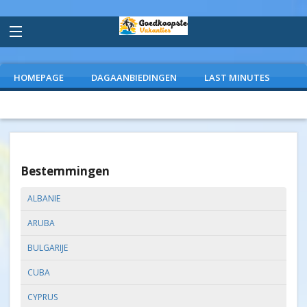
HOMEPAGE
DAGAANBIEDINGEN
LAST MINUTES
VLIEGVAKANTIES
CAMPINGS
EXTRAS
Bestemmingen
ALBANIE
ARUBA
BULGARIJE
CUBA
CYPRUS