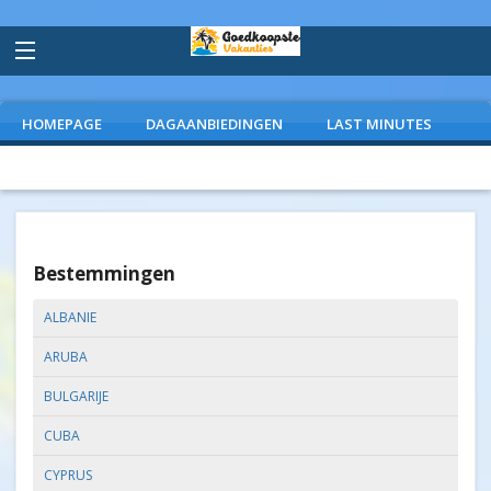
HOMEPAGE
DAGAANBIEDINGEN
LAST MINUTES
VLIEGVAKANTIES
CAMPINGS
EXTRAS
Bestemmingen
ALBANIE
ARUBA
BULGARIJE
CUBA
CYPRUS