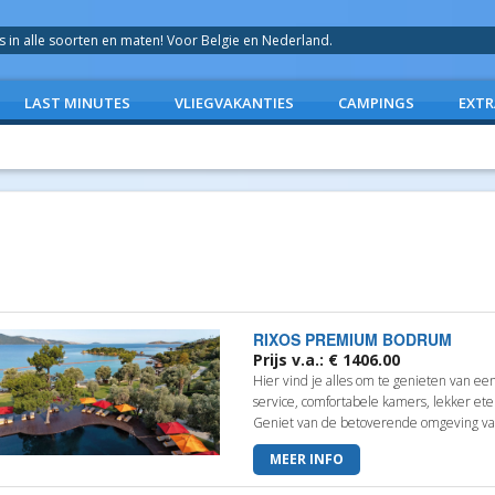
in alle soorten en maten! Voor Belgie en Nederland.
LAST MINUTES
VLIEGVAKANTIES
CAMPINGS
EXTR
RIXOS PREMIUM BODRUM
Prijs v.a.: € 1406.00
Hier vind je alles om te genieten van ee
service, comfortabele kamers, lekker et
Geniet van de betoverende omgeving van 
MEER INFO