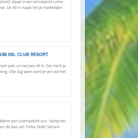
Ã©strand, slaapt in een verrassend ruime
ce. De All In maakt het je makkelijker
UM ISIL CLUB RESORT
sort pakt uit met een All In. Dat merk je
ening. Elke dag weer word je verrast met
iddenin een subtropische tuin. Vanop het
over de baai van Torba. Hotel Samara
..