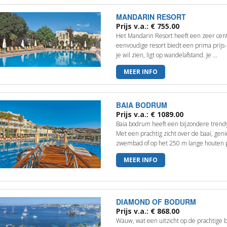
MANDARIN RESORT
Prijs v.a.: € 755.00
Het Mandarin Resort heeft een zeer centr
eenvoudige resort biedt een prima prijs-
je wil zien, ligt op wandelafstand. Je ...
MEER INFO
BAIA BODRUM
Prijs v.a.: € 1089.00
Baia bodrum heeft een bijzondere trendy 
Met een prachtig zicht over de baai, genie
zwembad of op het 250 m lange houten pl
MEER INFO
DIAMOND OF BODURM
Prijs v.a.: € 868.00
Wauw, wat een uitzicht op de prachtige bl