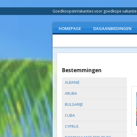
GoedkoopsteVakanties voor goedkope vakanties 
HOMEPAGE
DAGAANBIEDINGEN
Bestemmingen
ALBANIE
ARUBA
BULGARIJE
CUBA
CYPRUS