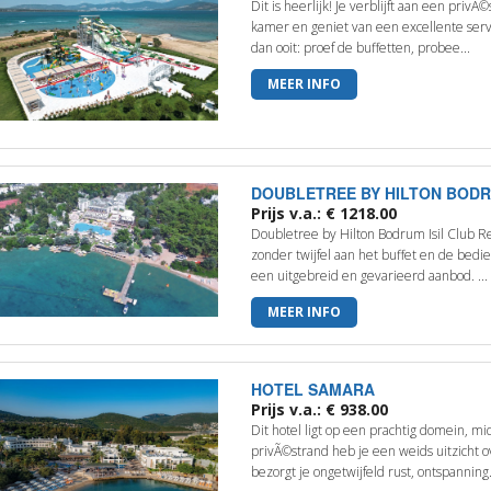
Dit is heerlijk! Je verblijft aan een priv
kamer en geniet van een excellente servi
dan ooit: proef de buffetten, probee...
MEER INFO
DOUBLETREE BY HILTON BODR
Prijs v.a.: € 1218.00
Doubletree by Hilton Bodrum Isil Club Re
zonder twijfel aan het buffet en de bedi
een uitgebreid en gevarieerd aanbod. ...
MEER INFO
HOTEL SAMARA
Prijs v.a.: € 938.00
Dit hotel ligt op een prachtig domein, m
privÃ©strand heb je een weids uitzicht 
bezorgt je ongetwijfeld rust, ontspanning.