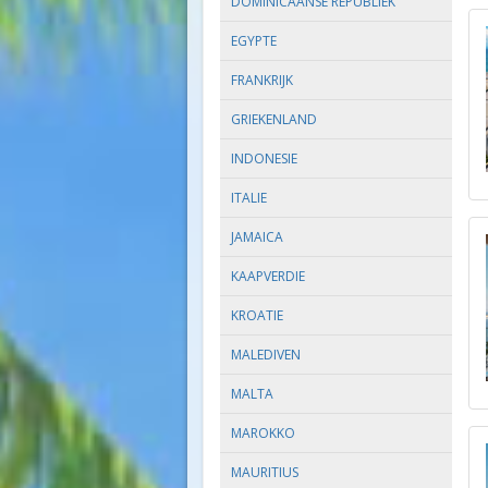
DOMINICAANSE REPUBLIEK
EGYPTE
FRANKRIJK
GRIEKENLAND
INDONESIE
ITALIE
JAMAICA
KAAPVERDIE
KROATIE
MALEDIVEN
MALTA
MAROKKO
MAURITIUS