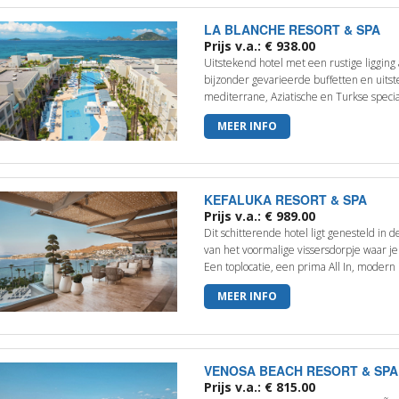
LA BLANCHE RESORT & SPA
Prijs v.a.: € 938.00
Uitstekend hotel met een rustige ligging 
bijzonder gevarieerde buffetten en uits
mediterrane, Aziatische en Turkse special
MEER INFO
KEFALUKA RESORT & SPA
Prijs v.a.: € 989.00
Dit schitterende hotel ligt genesteld in 
van het voormalige vissersdorpje waar je
Een toplocatie, een prima All In, modern i
MEER INFO
VENOSA BEACH RESORT & SPA
Prijs v.a.: € 815.00