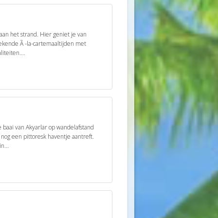
aan het strand. Hier geniet je van
tekende Ã -la-cartemaaltijden met
iteiten....
de baai van Akyarlar op wandelafstand
 nog een pittoresk haventje aantreft.
n...