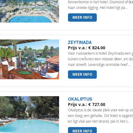
binnenkomst in het hotel. Diamond of Bo
haar unieke ligging. Het hotel ligt pa...
MEER INFO
ZEYTINADA
Prijs v.a.: € 824.00
Voor rustzoekers is hotel Zeytinada een
tuinen creÃ«ren een relaxte sfeer, en dat
naar streeft. Levendige animatie hoef ...
MEER INFO
OKALIPTUS
Prijs v.a.: € 727.00
Okaliptus is de ideale plek voor wie op 
een hoog zen-gehalte. Dit hotel is opget
en ligt vlak aan het strand, pal in het c...
MEER INFO