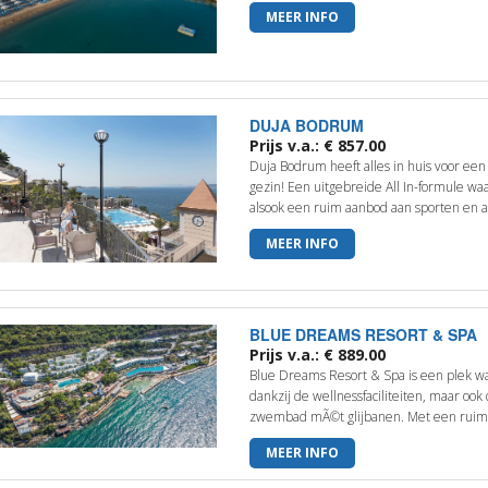
MEER INFO
DUJA BODRUM
Prijs v.a.: € 857.00
Duja Bodrum heeft alles in huis voor een
gezin! Een uitgebreide All In-formule wa
alsook een ruim aanbod aan sporten en ac
MEER INFO
BLUE DREAMS RESORT & SPA
Prijs v.a.: € 889.00
Blue Dreams Resort & Spa is een plek wa
dankzij de wellnessfaciliteiten, maar ook
zwembad mÃ©t glijbanen. Met een ruime
MEER INFO