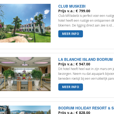
CLUB MUSKEBI
Prijs v.a.: € 799.00
Club MÃ¼skebi is perfect voor een rustig
hotel heeft een rustige en ontspannen 
bloemen. De ligging direct aan zee is id..
MEER INFO
LA BLANCHE ISLAND BODRUM
Prijs v.a.: € 947.00
Dit hotel heeft heel wat in zijn mars om 
bezorgen. Neem nu dat aquapark bijvoorb
beneden roetsjt bij een verrukkelijk pan
MEER INFO
BODRUM HOLIDAY RESORT & S
Prijs v.a.: € 828.00