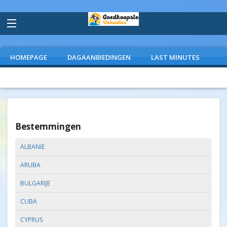
HOMEPAGE
DAGAANBIEDINGEN
LAST MINUTES
VLIEGVAKANTIES
CAMPINGS
EXTRAS
Bestemmingen
ALBANIE
ARUBA
BULGARIJE
CUBA
CYPRUS