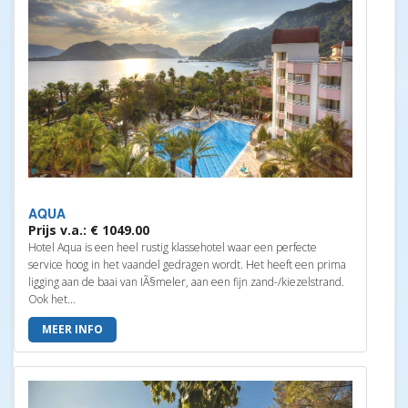
AQUA
Prijs v.a.: € 1049.00
Hotel Aqua is een heel rustig klassehotel waar een perfecte
service hoog in het vaandel gedragen wordt. Het heeft een prima
ligging aan de baai van IÃ§meler, aan een fijn zand-/kiezelstrand.
Ook het...
MEER INFO