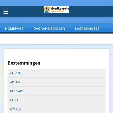
HOMEPAGE
DAGAANBIEDINGEN
LAST MINUTES
VLIEGVAKANTIES
CAMPINGS
EXTRAS
Bestemmingen
ALBANIE
ARUBA
BULGARIJE
CUBA
CYPRUS