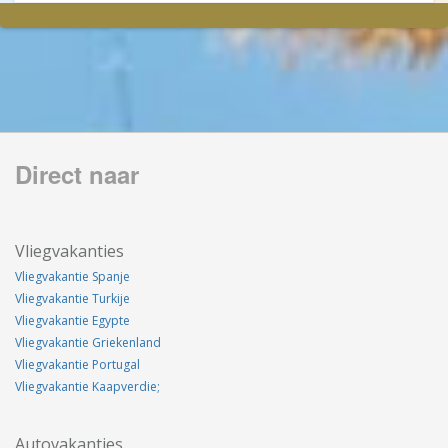
Direct naar
Vliegvakanties
Vliegvakantie Spanje
Vliegvakantie Turkije
Vliegvakantie Egypte
Vliegvakantie Griekenland
Vliegvakantie Portugal
Vliegvakantie Kaapverdie;
Autovakanties