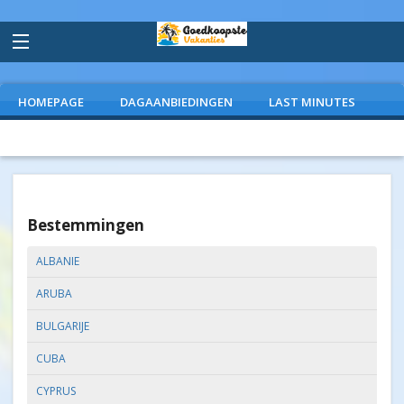
HOMEPAGE
DAGAANBIEDINGEN
LAST MINUTES
VLIEGVAKANTIES
CAMPINGS
EXTRAS
Bestemmingen
ALBANIE
ARUBA
BULGARIJE
CUBA
CYPRUS