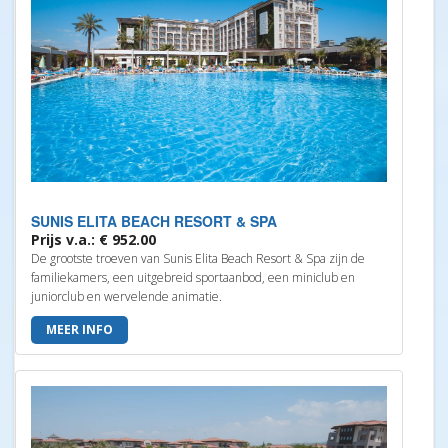
SUNIS ELITA BEACH RESORT & SPA
Prijs v.a.: € 952.00
De grootste troeven van Sunis Elita Beach Resort & Spa zijn de
familiekamers, een uitgebreid sportaanbod, een miniclub en
juniorclub en wervelende animatie.
MEER INFO