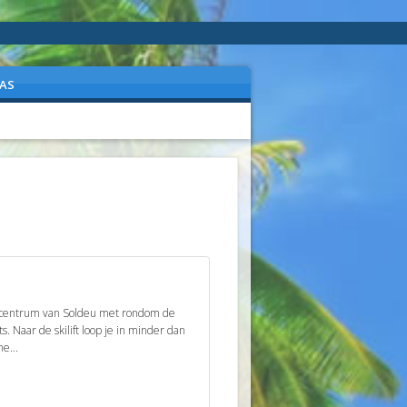
AS
t centrum van Soldeu met rondom de
s. Naar de skilift loop je in minder dan
ne...