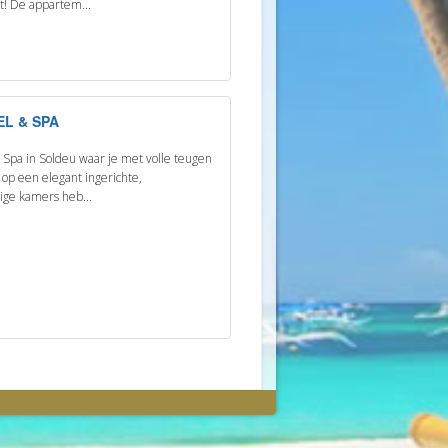
t! De appartem...
EL & SPA
 Spa in Soldeu waar je met volle teugen
t op een elegant ingerichte,
ge kamers heb...