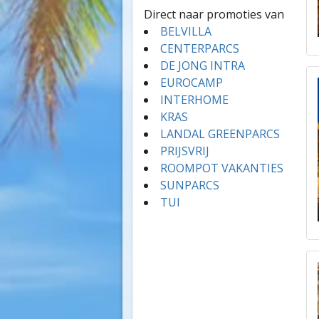
Direct naar promoties van
BELVILLA
CENTERPARCS
DE JONG INTRA
EUROCAMP
INTERHOME
KRAS
LANDAL GREENPARCS
PRIJSVRIJ
ROOMPOT VAKANTIES
SUNPARCS
TUI