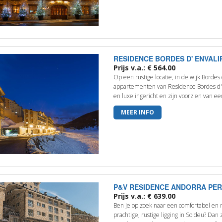
RESIDENCE BORDES D' ENVALI
Prijs v.a.: € 564.00
Op een rustige locatie, in de wijk Bordes 
appartementen van Residence Bordes d' 
en luxe ingericht en zijn voorzien van een
MEER INFO
P&V RESIDENCE ANDORRA PER
Prijs v.a.: € 639.00
Ben je op zoek naar een comfortabel en
prachtige, rustige ligging in Soldeu? Da