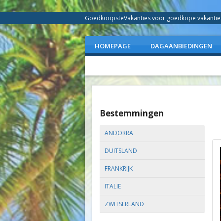
GoedkoopsteVakanties voor goedkope vakanties 
HOMEPAGE
DAGAANBIEDINGEN
Bestemmingen
ANDORRA
DUITSLAND
FRANKRIJK
ITALIE
ZWITSERLAND