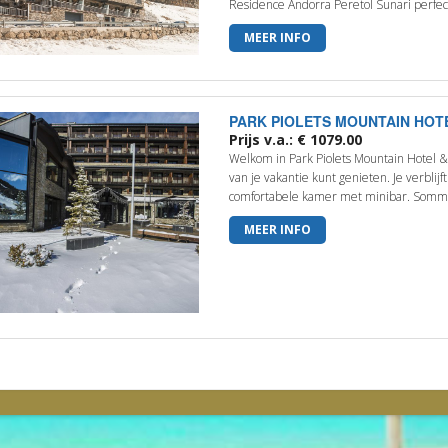
Residence Andorra Peretol Sunari perfec
MEER INFO
PARK PIOLETS MOUNTAIN HOT
Prijs v.a.: € 1079.00
Welkom in Park Piolets Mountain Hotel &
van je vakantie kunt genieten. Je verblijf
comfortabele kamer met minibar. Sommi
MEER INFO