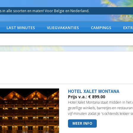
in alle soorten en maten! Voor Belgie en Nederland.
LAST MINUTES
VLIEGVAKANTIES
CAMPINGS
EXTR
HOTEL XALET MONTANA
Prijs v.a.: € 899.00
Hotel Xalet Montana staat midden in he
gezellige winkels, barretjes en restaurant
vijf minuten zodat je 's ochtends lekker s
MEER INFO