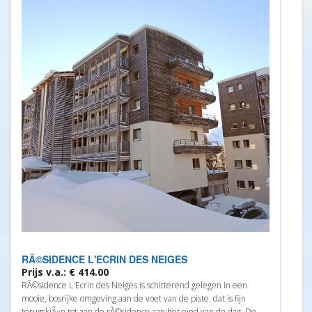
RÃ©SIDENCE L'ECRIN DES NEIGES
Prijs v.a.: € 414.00
RÃ©sidence L'Ecrin des Neiges is schitterend gelegen in een
mooie, bosrijke omgeving aan de voet van de piste. dat is fijn
terugskiÃ«n tot aan de rÃ©sidence aan het eind van de dag. De