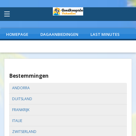
HOMEPAGE
DAGAANBIEDINGEN
LAST MINUTES
VLIEGVAKANTIES
CAMPINGS
EXTRAS
Bestemmingen
ANDORRA
DUITSLAND
FRANKRIJK
ITALIE
ZWITSERLAND